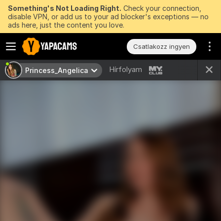
Something's Not Loading Right.
Check your connection,
disable VPN, or add us to your ad blocker's exceptions — no
ads here, just the content you love.
Csatlakozz ingyen
Hírfolyam
Princess_Angelica