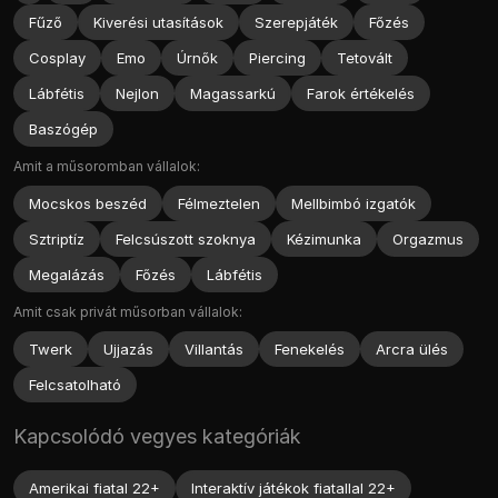
Fűző
Kiverési utasítások
Szerepjáték
Főzés
Cosplay
Emo
Úrnők
Piercing
Tetovált
Lábfétis
Nejlon
Magassarkú
Farok értékelés
Baszógép
Amit a műsoromban vállalok:
Mocskos beszéd
Félmeztelen
Mellbimbó izgatók
Sztriptíz
Felcsúszott szoknya
Kézimunka
Orgazmus
Megalázás
Főzés
Lábfétis
Amit csak privát műsorban vállalok:
Twerk
Ujjazás
Villantás
Fenekelés
Arcra ülés
Felcsatolható
Kapcsolódó vegyes kategóriák
Amerikai fiatal 22+
Interaktív játékok fiatallal 22+