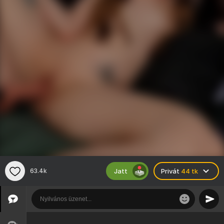
Jatt
63.4k
Privát
44 tk