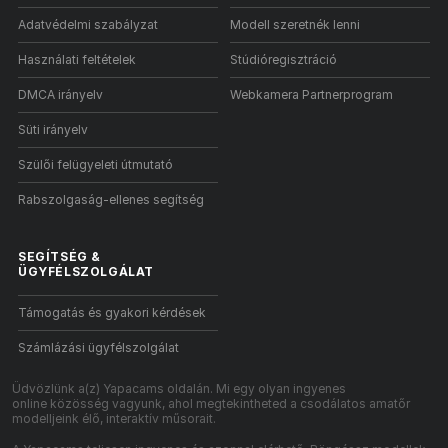
Adatvédelmi szabályzat
Modell szeretnék lenni
Használati feltételek
Stúdióregisztráció
DMCA irányelv
Webkamera Partnerprogram
Süti irányelv
Szülői felügyeleti útmutató
Rabszolgaság-ellenes segítség
SEGÍTSÉG
&
ÜGYFÉLSZOLGÁLAT
Támogatás és gyakori kérdések
Számlázási ügyfélszolgálat
Üdvözlünk a(z) Yapacams oldalán. Mi egy olyan ingyenes
online közösség vagyunk, ahol megtekintheted a csodálatos amatőr
modelljeink élő, interaktív műsorait.