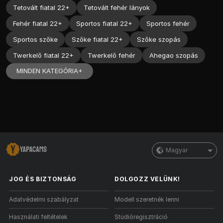
Tetovált fiatal 22+
Tetovált fehér lányok
Fehér fiatal 22+
Sportos fiatal 22+
Sportos fehér
Sportos szőke
Szőke fiatal 22+
Szőke szopás
Twerkelő fiatal 22+
Twerkelő fehér
Ahegao szopás
MINDEN KATEGÓRIA+
Magyar
JOG ÉS BIZTONSÁG
DOLGOZZ VELÜNK!
Adatvédelmi szabályzat
Modell szeretnék lenni
Használati feltételek
Stúdióregisztráció