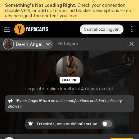
Something's Not Loading Right.
Check your connection,
disable VPN, or add us to your ad blocker's exceptions — no
ads here, just the content you love.
Csatlakozz ingyen
Hírfolyam
Devill_Angel_
OFFLINE
Legutóbb online körülbelül 4 órával ezelőtt
💗your Angel💗 turn on online notifications and don't miss my 
shows✨
Értesítés, amikor élő műsort ad: