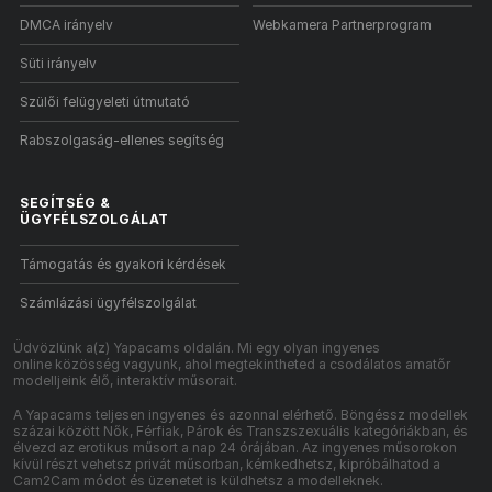
DMCA irányelv
Webkamera Partnerprogram
Süti irányelv
Szülői felügyeleti útmutató
Rabszolgaság-ellenes segítség
SEGÍTSÉG
&
ÜGYFÉLSZOLGÁLAT
Támogatás és gyakori kérdések
Számlázási ügyfélszolgálat
Üdvözlünk a(z) Yapacams oldalán. Mi egy olyan ingyenes
online közösség vagyunk, ahol megtekintheted a csodálatos amatőr
modelljeink élő, interaktív műsorait.
A Yapacams teljesen ingyenes és azonnal elérhető. Böngéssz modellek
százai között Nők, Férfiak, Párok és Transzszexuális kategóriákban, és
élvezd az erotikus műsort a nap 24 órájában. Az ingyenes műsorokon
kívül részt vehetsz privát műsorban, kémkedhetsz, kipróbálhatod a
Cam2Cam módot és üzenetet is küldhetsz a modelleknek.