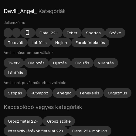
Devill_Angel_
Kategóriák
Jellemzőim:
Fiatal 22+
Fehér
Sportos
Szőke
Tetovált
Lábfétis
Nejlon
Farok értékelés
Amit a műsoromban vállalok:
Twerk
Olajozás
Ujjazás
Cigizős
Villantás
Lábfétis
Amit csak privát műsorban vállalok:
Szopás
Kutyapóz
Ahegao
Fenekelés
Orgazmus
Kapcsolódó vegyes kategóriák
Orosz fiatal 22+
Orosz szőke
Interaktív játékok fiatallal 22+
Fiatal 22+ mobilon